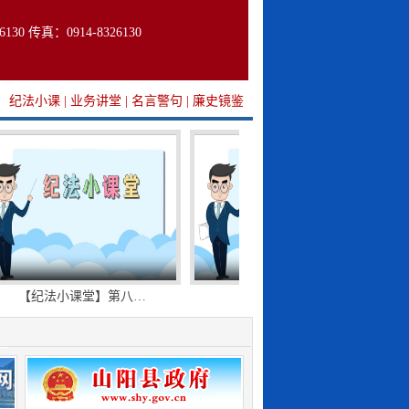
130 传真：0914-8326130
纪法小课
|
业务讲堂
|
名言警句
|
廉史镜鉴
【纪法小课堂】第八…
【纪法小课堂】第九…