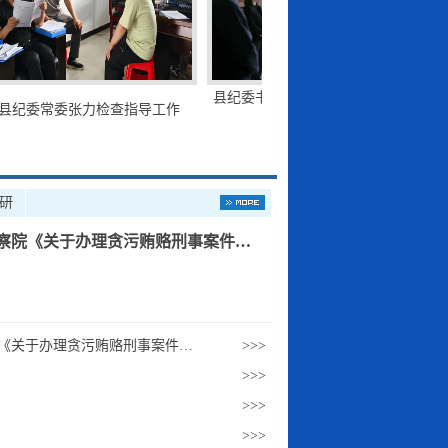
县纪委书记、监委主任张丙港检查指
县纪
委常委张力检查指导工作
导工作
研
察院《关于办理贪污贿赂刑事案件…
《关于办理贪污贿赂刑事案件…
>>>
>>>
>>>
>>>