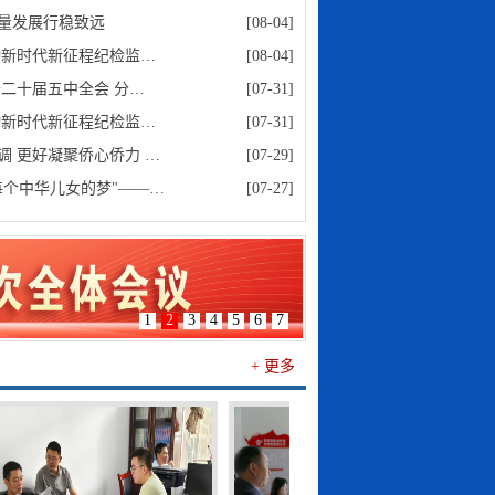
量发展行稳致远
[08-04]
动新时代新征程纪检监…
[08-04]
二十届五中全会 分…
[07-31]
动新时代新征程纪检监…
[07-31]
 更好凝聚侨心侨力 …
[07-29]
每个中华儿女的梦"——…
[07-27]
1
2
3
4
5
6
7
+ 更多