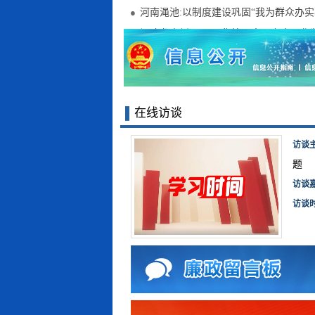
河南渑池:以制度建设巩固“我为群众办实
福建龙岩新罗区:聚焦校园食品安全强化
在线访谈
访谈
题
访谈
访谈