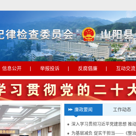
信息公开
举报投诉
反腐倡廉
互动交流
廉政要闻
工作动态
深入学习贯彻习近平党建思想 推
为基层减负 促实干担当——《整