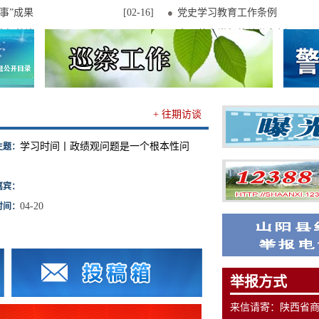
事”成果
[02-16]
党史学习教育工作条例
监督整治
[01-20]
中国共产党纪律处分条例
+ 往期访谈
学习时间丨政绩观问题是一个根本性问
主题：
嘉宾：
04-20
时间：
举报方式
来信请寄：陕西省