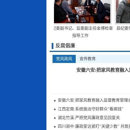
监委副主任陈学平检
县纪委副书记、监委副主任金博检查
县纪委常委
指导工作
指导工作
反腐倡廉
党风政风
宣传教育
安徽六安:把家风教育融
安徽六安:把家风教育融入监督教育管理
江西定南:系统施治守好群众“看病钱”
湖北竹溪:严把党风廉政意见回复关
四川阆中:廉政家访紧盯“关键少数” 共