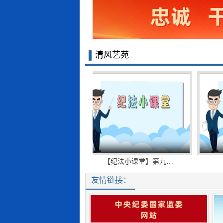
清风艺苑
课堂】第九…
【纪法小课堂】第九…
【纪
友情链接：