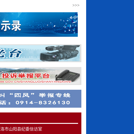
>>>
>>>
商洛市山阳县纪委信访室